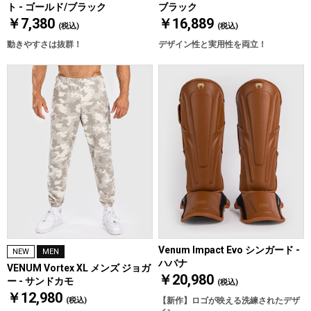
ト - ゴールド/ブラック
ブラック
￥7,380
￥16,889
(税込)
(税込)
動きやすさは抜群！
デザイン性と実用性を両立！
Venum Impact Evo シンガード -
NEW
MEN
ハバナ
VENUM Vortex XL メンズ ジョガ
￥20,980
ー - サンドカモ
(税込)
￥12,980
(税込)
【新作】ロゴが映える洗練されたデザ