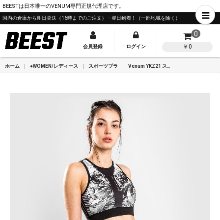
BEESTは日本唯一のVENUM専門正規代理店です。
国内の倉庫から即日発送（16時までのご注文）・翌日到着！（一部地域を除く）
0
￥0
会員登録
ログイン
ホーム
●WOMEN/レディース
スポーツブラ
Venum YKZ21 スポーツブラ - ブラック/ホワイト