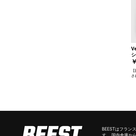
V
シ
￥
【
さ
BEESTはフラ
す。 国内倉庫か