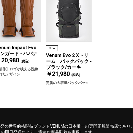
enum Impact Evo
NEW
ンガード - ハバナ
Venum Evo 2 Xトリ
20,980
ーム バックパック -
(税込)
ブラック/カーキ
新作】ロゴが映える洗練
￥21,980
れたデザイン
(税込)
定番の大容量バックパック
ンス発の世界的格闘技ブランドVENUMの日本唯一の専門正規販売店であり
らの即日発送により、迅速な商品到着を実現します。