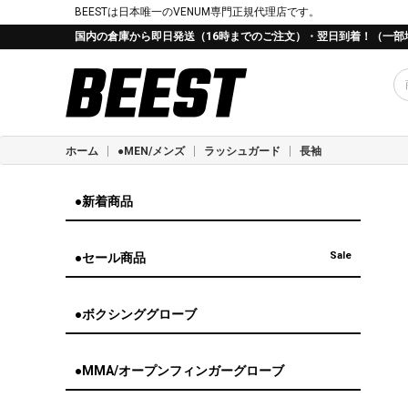
BEESTは日本唯一のVENUM専門正規代理店です。
国内の倉庫から即日発送（16時までのご注文）・翌日到着！（一部
ホーム
●MEN/メンズ
ラッシュガード
長袖
●新着商品
Sale
●セール商品
●ボクシンググローブ
●MMA/オープンフィンガーグローブ