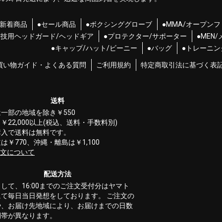
●新着商品
●セール商品
●ボクシンググローブ
●MMA/オープン
闘技用ヘッドガード/ヘッドギア
●プロテクター/サポーター
●MEN
●キャップ/ハット/ビーニー
●バッグ
●トレーニン
買い物ガイド・よくある質問
ご利用規約
特定商取引法に基づく表
送料
一部の地域を除き￥550
￥22,000以上(税込、送料・手数料別)
購入で送料は無料です。
は￥770、沖縄・離島は￥1,100
文について
配送方法
して、16:00までのご注文受付分はヤマト
にて毎日当日発想をしております。 ご注文の
や、お届け先地域により、お届けまでの日数
間帯が異なります。