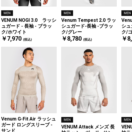
MEN
MEN
MEN
VENUM NOGI 3.0 ラッシ
Venum Tempest 2.0 ラッ
Ven
ュガード - 長袖 - ブラッ
シュガード-長袖 -ブラッ
シュ
ク/ホワイト
ク/グレー
ク/
￥7,970
￥8,780
￥8,
(税込)
(税込)
Venum G-Fit Air ラッシュ
MEN
MEN
ガード ロングスリーブ -
VENUM Attack メンズ 長
VEN
サンド