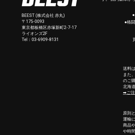
BEEST (株式会社 赤丸)
〒175-0093
●格
東京都板橋区赤塚新町2-7-17
ライオンズ2F
Tel：03-6909-8131
送料は
また、
のご
北海道
ご注
原則と
運輸
商品
や時