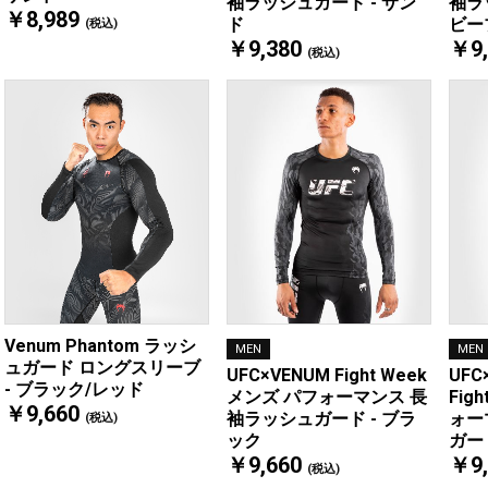
袖ラッシュガード - サン
袖ラ
￥8,989
ド
ビー
(税込)
￥9,380
￥9,
(税込)
Venum Phantom ラッシ
MEN
MEN
ュガード ロングスリーブ
UFC×VENUM Fight Week
UFC
- ブラック/レッド
メンズ パフォーマンス 長
Fig
￥9,660
袖ラッシュガード - ブラ
ォー
(税込)
ック
ガー
￥9,660
￥9,
(税込)