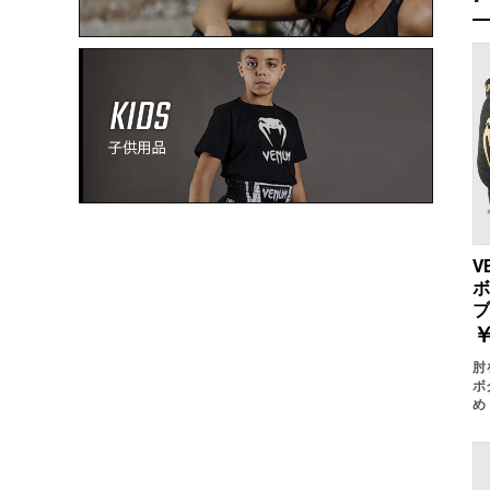
V
ボ
ブ
￥
肘
ボ
め