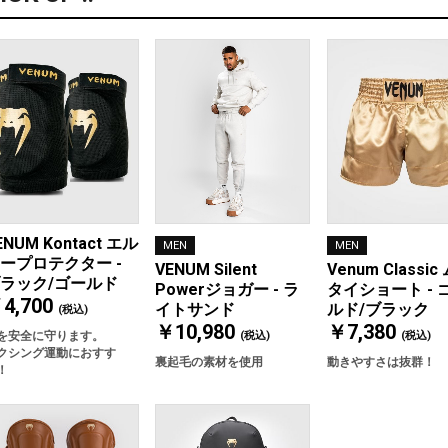
ENUM Kontact エル
MEN
MEN
ープロテクター -
Venum Classic
VENUM Silent
ラック/ゴールド
タイショート - 
Powerジョガー - ラ
4,700
ルド/ブラック
イトサンド
(税込)
￥7,380
￥10,980
を安全に守ります。
(税込)
(税込)
クシング運動におすす
動きやすさは抜群！
裏起毛の素材を使用
！