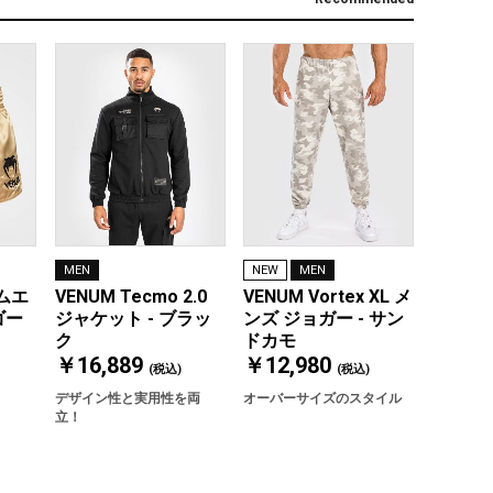
MEN
NEW
MEN
 ムエ
VENUM Tecmo 2.0
VENUM Vortex XL メ
ゴー
ジャケット - ブラッ
ンズ ジョガー - サン
ク
ドカモ
￥16,889
￥12,980
(税込)
(税込)
デザイン性と実用性を両
オーバーサイズのスタイル
立！