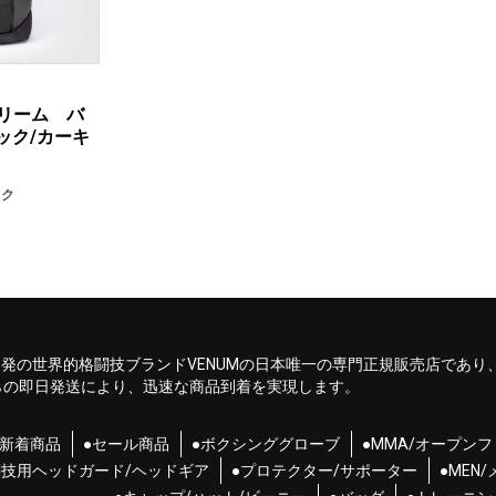
Xトリーム バ
ラック/カーキ
ック
ンス発の世界的格闘技ブランドVENUMの日本唯一の専門正規販売店であり
らの即日発送により、迅速な商品到着を実現します。
●新着商品
●セール商品
●ボクシンググローブ
●MMA/オープン
闘技用ヘッドガード/ヘッドギア
●プロテクター/サポーター
●MEN