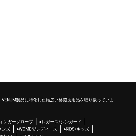
、VENUM製品に特化した幅広い格闘技用品を取り扱っていま
フィンガーグローブ
●レガース/シンガード
/メンズ
●WOMEN/レディース
●KIDS/キッズ