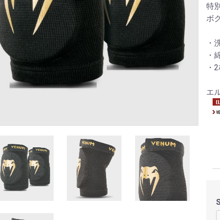
特
ボ
・
・綿
・2
エ