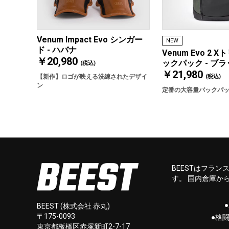
Venum Impact Evo シンガー
NEW
ド - ハバナ
Venum Evo 2 
￥20,980
ックパック - ブ
(税込)
￥21,980
(税込)
【新作】ロゴが映える洗練されたデザイ
ン
定番の大容量バックパ
BEESTはフラ
す。 国内倉庫か
BEEST (株式会社 赤丸)
〒175-0093
●格
東京都板橋区赤塚新町2-7-17