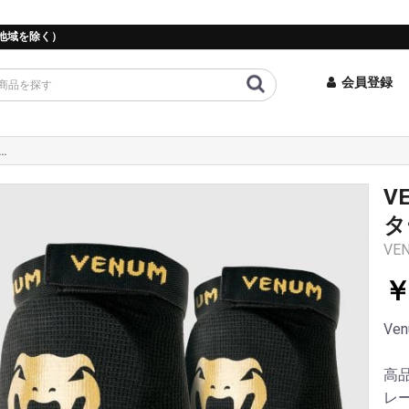
地域を除く）
会員登録
ntact エルボープロテクター - ブラック/ゴールド
V
タ
VEN
￥
Ven
高
レ