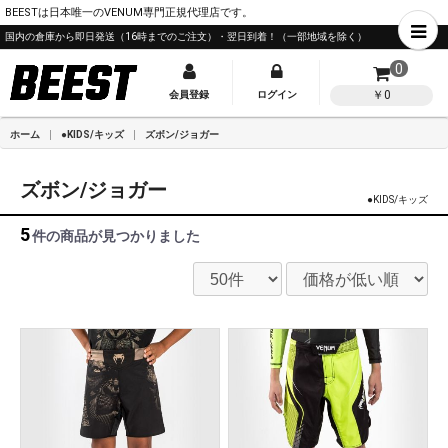
BEESTは日本唯一のVENUM専門正規代理店です。
国内の倉庫から即日発送（16時までのご注文）・翌日到着！（一部地域を除く）
0
￥0
会員登録
ログイン
ホーム
●KIDS/キッズ
ズボン/ジョガー
ズボン/ジョガー
●KIDS/キッズ
5
件
の商品が見つかりました