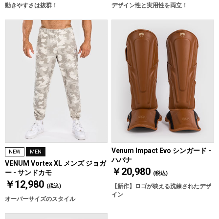
動きやすさは抜群！
デザイン性と実用性を両立！
Venum Impact Evo シンガード -
NEW
MEN
ハバナ
VENUM Vortex XL メンズ ジョガ
￥20,980
ー - サンドカモ
(税込)
￥12,980
(税込)
【新作】ロゴが映える洗練されたデザ
イン
オーバーサイズのスタイル