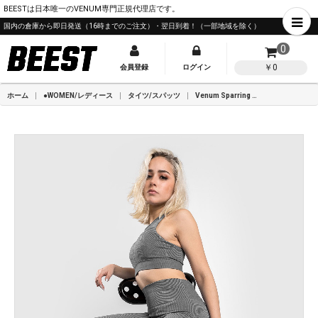
BEESTは日本唯一のVENUM専門正規代理店です。
国内の倉庫から即日発送（16時までのご注文）・翌日到着！（一部地域を除く）
0
￥0
会員登録
ログイン
ホーム
●WOMEN/レディース
タイツ/スパッツ
Venum Sparring Seamless 7/8 レギンス - レディース - ダークグレイ