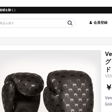
地域を除く）
会員登録
V
グ
ド
VEN
￥
Ven
Gol