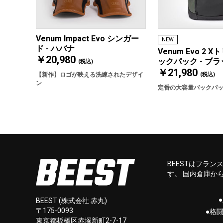
Venum Impact Evo シンガー
NEW
ド - ハバナ
Venum Evo 2 
￥20,980
ックパック - ブ
(税込)
￥21,980
(税込)
【新作】ロゴが映える洗練されたデザイ
ン
定番の大容量バックパ
BEESTはフラ
す。 国内倉庫か
BEEST (株式会社 赤丸)
〒175-0093
●格
東京都板橋区赤塚新町2-7-17