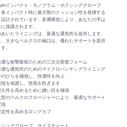
enumインパクト・モノグラム・ボクシンググローブ
、各インパクト時に最大限のクッション性を発揮する
う設計されています。多層構造により、あなたの手は
全に保護されます。
のあいたライニングは、最適な通気性を提供します。
た、大きなベルクロの袖口は、優れたサポートを提供
ます。
最適な衝撃吸収のための三次元密度フォーム
最適な通気性のためのマイクロパンチングライニング
手のひらを補強し、快適性を向上
親指を保護し、怪我を防ぎます
耐久性を高めるために縫い目を補強
大型のベルクロクロージャーにより、最適なサポート
実現
安定性を高めるロングカフ
クシンググローブ サイズチャート