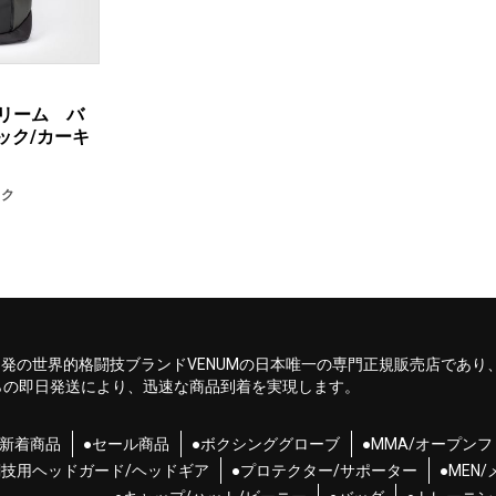
Xトリーム バ
ラック/カーキ
ック
ンス発の世界的格闘技ブランドVENUMの日本唯一の専門正規販売店であり
らの即日発送により、迅速な商品到着を実現します。
●新着商品
●セール商品
●ボクシンググローブ
●MMA/オープン
闘技用ヘッドガード/ヘッドギア
●プロテクター/サポーター
●MEN