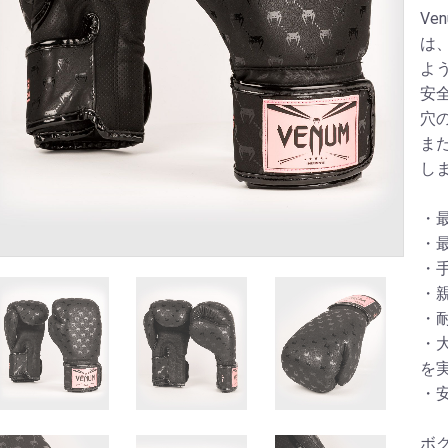
V
は
よ
安
穴
ま
し
・
・
・
・
・
・
を
・
ボ