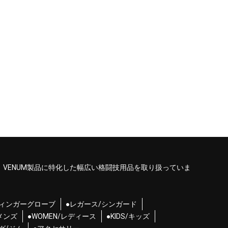
、VENUM製品に特化した幅広い格闘技用品を取り扱っていま
フィンガーグローブ
●レガース/シンガード
/メンズ
●WOMEN/レディース
●KIDS/キッズ