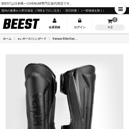
BEESTは日本唯一のVENUM専門正規代理店です。
国内の倉庫から即日発送（16時までのご注文）・翌日到着！（一部地域を除く）
0
￥0
会員登録
ログイン
ホーム
●レガース/シンガード
Venum Elite Evo シンガード-ブラック/ブラック