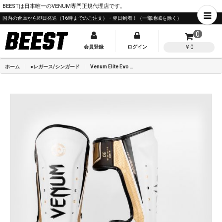
BEESTは日本唯一のVENUM専門正規代理店です。
国内の倉庫から即日発送（16時までのご注文）・翌日到着！（一部地域を除く）
0
￥0
会員登録
ログイン
ホーム
●レガース/シンガード
Venum Elite Evo シンガード-ホワイト/ゴールド