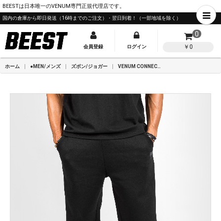
BEESTは日本唯一のVENUM専門正規代理店です。
国内の倉庫から即日発送（16時までのご注文）・翌日到着！（一部地域を除く）
0
￥0
会員登録
ログイン
ホーム
●MEN/メンズ
ズボン/ジョガー
VENUM CONNECT XL ジョガー - オーバーサイズ フィット - ブラック