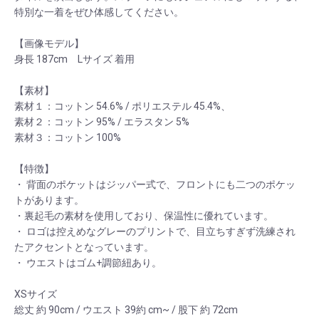
特別な一着をぜひ体感してください。
【画像モデル】
身長 187cm Lサイズ 着用
【素材】
素材１：コットン 54.6% / ポリエステル 45.4%、
素材２：コットン 95% / エラスタン 5%
素材３：コットン 100%
【特徴】
・ 背面のポケットはジッパー式で、フロントにも二つのポケッ
トがあります。
・裏起毛の素材を使用しており、保温性に優れています。
・ ロゴは控えめなグレーのプリントで、目立ちすぎず洗練され
たアクセントとなっています。
・ ウエストはゴム+調節紐あり。
XSサイズ
総丈 約 90cm / ウエスト 39約 cm~ / 股下 約 72cm