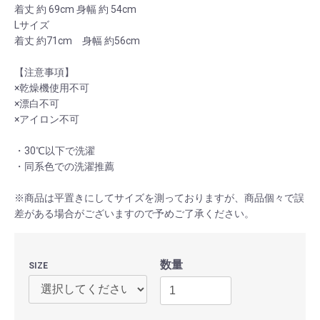
着丈 約 69cm 身幅 約 54cm
Lサイズ
着丈 約71cm 身幅 約56cm
【注意事項】
×乾燥機使用不可
×漂白不可
×アイロン不可
・30℃以下で洗濯
・同系色での洗濯推薦
※商品は平置きにしてサイズを測っておりますが、商品個々で誤
差がある場合がございますので予めご了承ください。
数量
SIZE