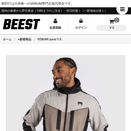
BEESTは日本唯一のVENUM専門正規代理店です。
国内の倉庫から即日発送（16時までのご注文）・翌日到着！（一部地域を除く）
0
￥0
会員登録
ログイン
ホーム
●新着商品
VENUM Laser 3.0 トラックジャケット - ブラック／サンド