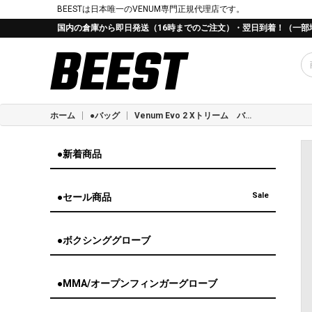
BEESTは日本唯一のVENUM専門正規代理店です。
国内の倉庫から即日発送（16時までのご注文）・翌日到着！（一部
ホーム
●バッグ
Venum Evo 2 Xトリーム バックパック - ブラック/サンド
●新着商品
Sale
●セール商品
●ボクシンググローブ
●MMA/オープンフィンガーグローブ