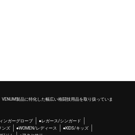
、VENUM製品に特化した幅広い格闘技用品を取り扱っていま
フィンガーグローブ
●レガース/シンガード
/メンズ
●WOMEN/レディース
●KIDS/キッズ