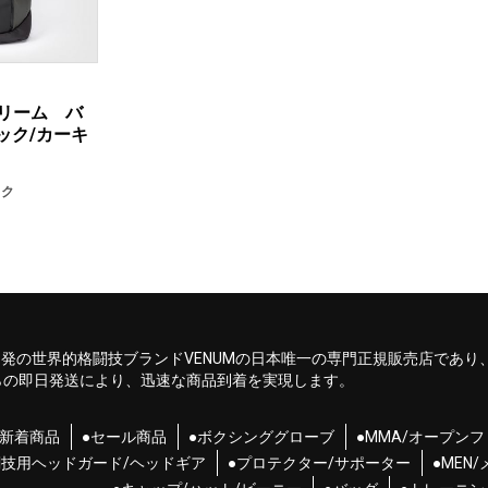
Xトリーム バ
ラック/カーキ
ック
ンス発の世界的格闘技ブランドVENUMの日本唯一の専門正規販売店であり
らの即日発送により、迅速な商品到着を実現します。
●新着商品
●セール商品
●ボクシンググローブ
●MMA/オープン
闘技用ヘッドガード/ヘッドギア
●プロテクター/サポーター
●MEN