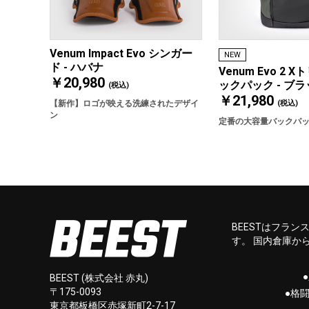
Venum Impact Evo シンガー
NEW
ド - ハバナ
Venum Evo 2 
￥20,980
ックパック - ブ
(税込)
￥21,980
(税込)
【新作】ロゴが映える洗練されたデザイ
ン
定番の大容量バックパ
BEESTはフラ
す。 国内倉庫か
BEEST (株式会社 赤丸)
〒175-0093
●格
東京都板橋区赤塚新町2-7-17