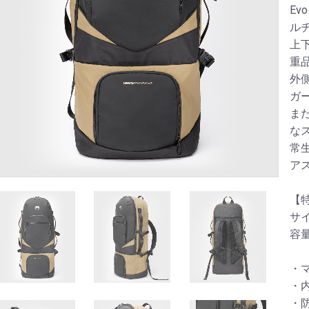
Ev
ル
上
重
外
ガ
ま
な
常
ア
【
サイ
容量
・
・
・