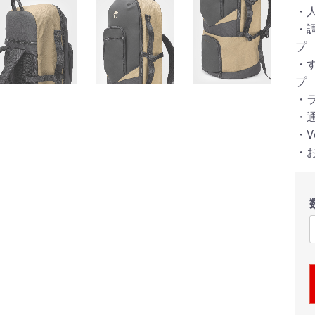
・
・
プ
・
プ
・
・
・
・