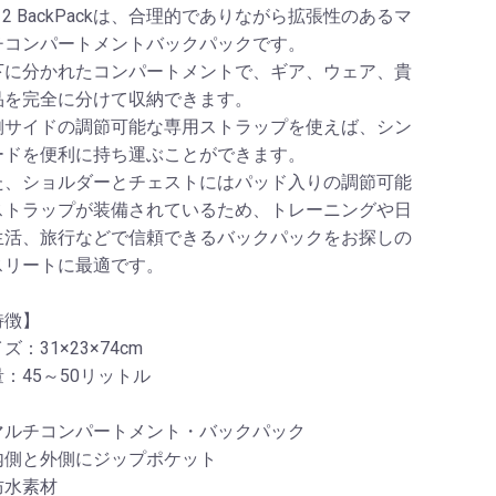
o 2 BackPackは、合理的でありながら拡張性のあるマ
チコンパートメントバックパックです。
下に分かれたコンパートメントで、ギア、ウェア、貴
品を完全に分けて収納できます。
側サイドの調節可能な専用ストラップを使えば、シン
ードを便利に持ち運ぶことができます。
た、ショルダーとチェストにはパッド入りの調節可能
ストラップが装備されているため、トレーニングや日
生活、旅行などで信頼できるバックパックをお探しの
スリートに最適です。
特徴】
ズ：31×23×74cm
：45～50リットル
マルチコンパートメント・バックパック
内側と外側にジップポケット
防水素材