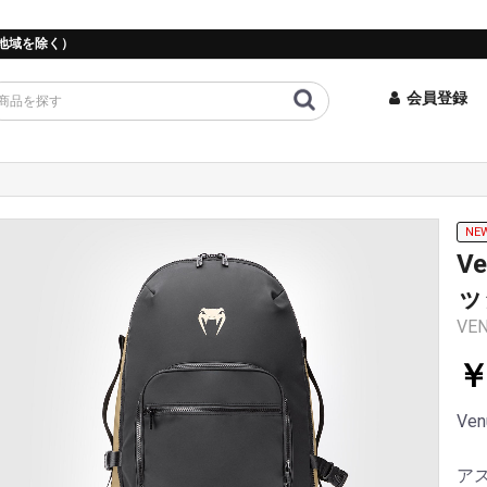
地域を除く）
会員登録
NE
V
ッ
VEN
￥
Ven
ア