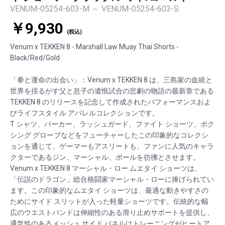
VENUM-05254-603-M ～ VENUM-05254-603-S
￥9,930
(税込)
Venum x TEKKEN 8 - Marshall Law Muay Thai Shorts -
Black/Red/Gold
「拳と運命の出会い」：Venum x TEKKEN 8 は、三島家の血統と
世界を揺るがす父と息子の遺恨試合の悲劇の物語の最新章である
TEKKEN 8 のリリースを記念して作成されたパフォーマンスおよ
びライフスタイル アパレルコレクションです。
T シャツ、パーカー、ラッシュガード、ファイト ショーツ、ボク
シング グローブなどをフューチャーしたこの印象的なコレクシ
ョンを通じて、ゲーマーもアスリートも、ファンに人気のキャラ
クターであるジン、マーシャル、ポールを彷彿とさせます。
Venum x TEKKEN 8 マーシャル・ロー ムエタイ ショーツは、
「伝説のドラゴン」総合格闘家マーシャル・ローに捧げられてい
ます。この印象的なムエタイ ショーツは、最適な動きやすさの
ためにサイド スリットが入った軽量ショーツです。伝統的な幅
広のウエストバンドは伸縮性のある滑り止めサポートを提供し、
通気性のあるメッシュ サイド パネルはトレーニングがヒートア