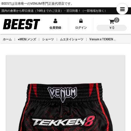
BEESTは日本唯一のVENUM専門正規代理店です。
国内の倉庫から即日発送（16時までのご注文）・翌日到着！（一部地域を除く）
0
￥0
会員登録
ログイン
ホーム
●MEN/メンズ
ショーツ
ムエタイショーツ
Venum x TEKKEN 8 - マーシャル ロー ムエタイ ショーツ - ブラック/レッド/ゴールド