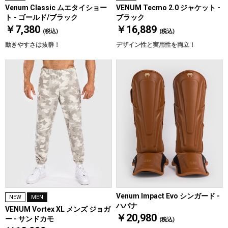
Venum Classic ムエタイショー
VENUM Tecmo 2.0 ジャケット -
ト - ゴールド/ブラック
ブラック
￥7,380
￥16,889
(税込)
(税込)
動きやすさは抜群！
デザイン性と実用性を両立！
Venum Impact Evo シンガード -
NEW
MEN
ハバナ
VENUM Vortex XL メンズ ジョガ
￥20,980
ー - サンドカモ
(税込)