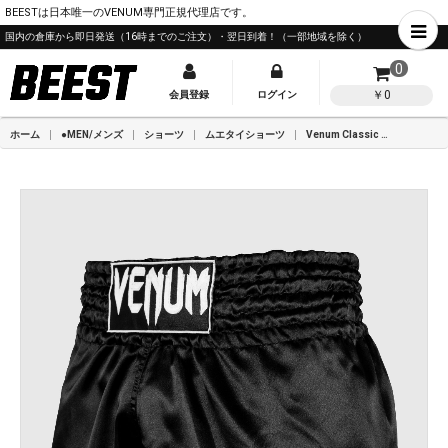
BEESTは日本唯一のVENUM専門正規代理店です。
国内の倉庫から即日発送（16時までのご注文）・翌日到着！（一部地域を除く）
0
￥0
会員登録
ログイン
ホーム
●MEN/メンズ
ショーツ
ムエタイショーツ
Venum Classic ムエタイショーツ - ブラック/ホワイト