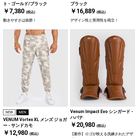
ト - ゴールド/ブラック
ブラック
￥7,380
￥16,889
(税込)
(税込)
動きやすさは抜群！
デザイン性と実用性を両立！
Venum Impact Evo シンガード -
NEW
MEN
ハバナ
VENUM Vortex XL メンズ ジョガ
￥20,980
ー - サンドカモ
(税込)
￥12,980
(税込)
【新作】ロゴが映える洗練されたデザ