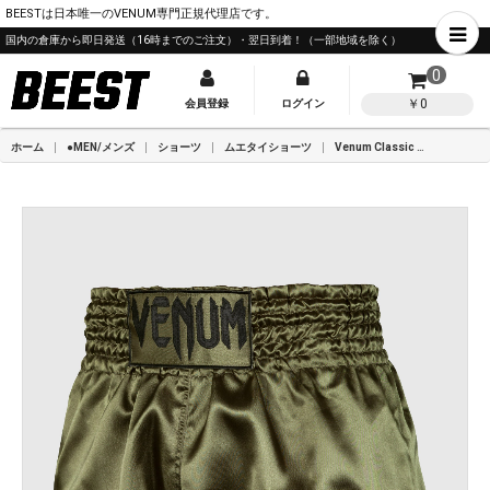
BEESTは日本唯一のVENUM専門正規代理店です。
国内の倉庫から即日発送（16時までのご注文）・翌日到着！（一部地域を除く）
0
￥0
会員登録
ログイン
ホーム
●MEN/メンズ
ショーツ
ムエタイショーツ
Venum Classic ムエタイショーツ - カーキ/ブラック